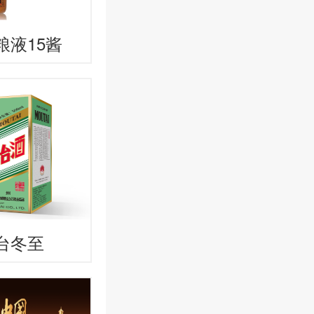
五粮液15酱
度酒每瓶的价
茅台冬至
酒每瓶的价格