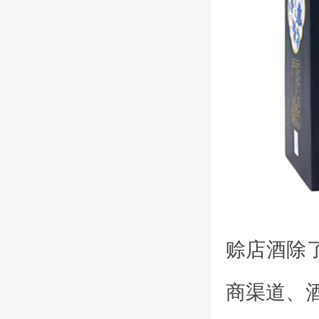
赊店酒除
商渠道、