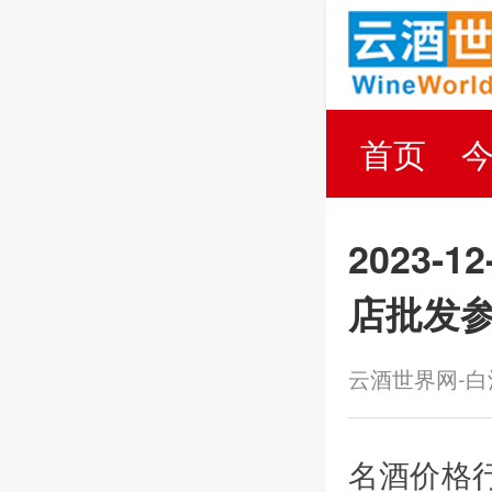
首页
百科
2023-
店批发参
云酒世界网-
名酒价格行