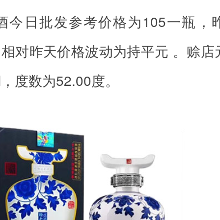
酒今日批发参考价格为105一瓶，
瓶，相对昨天价格波动为持平元 。赊店
l，度数为52.00度。