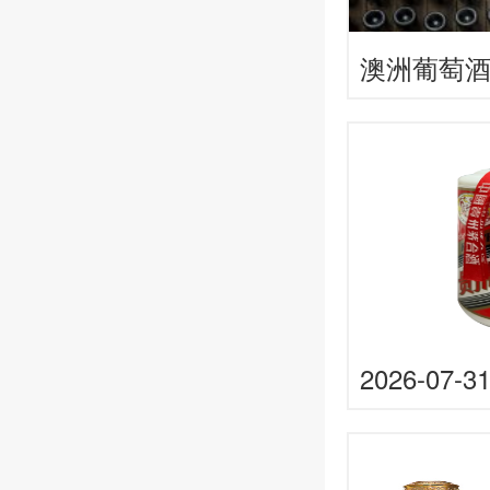
澳洲葡萄
酒很快会
2026-07
(原)53.0
瓶，上涨 5