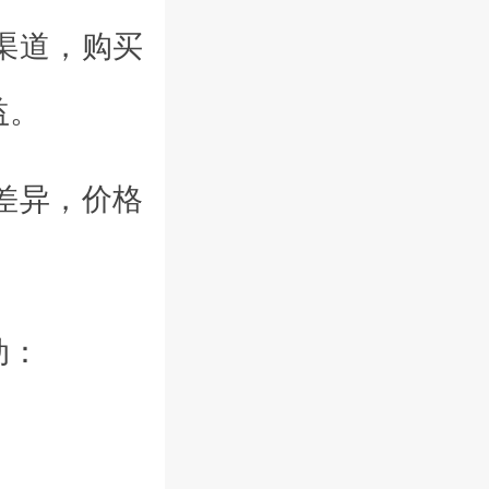
渠道，购买
益。
差异，价格
动：