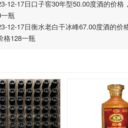
023-12-17日口子窖30年型50.00度酒的
0一瓶
023-12-17日衡水老白干冰峰67.00度酒的
格128一瓶