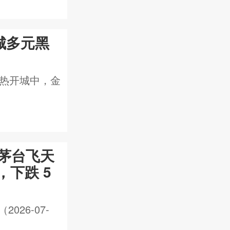
城多元黑
火热开城中，金
ML茅台飞天
，下跌 5
26-07-