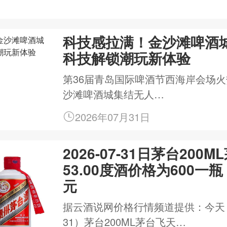
科技感拉满！金沙滩啤酒
科技解锁潮玩新体验
第36届青岛国际啤酒节西海岸会场
沙滩啤酒城集结无人…
2026年07月31日
2026-07-31日茅台200
53.00度酒价格为600一瓶
元
据云酒说网价格行情频道提供：今天（20
31）茅台200ML茅台飞天…