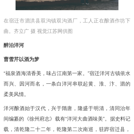
在宿迁市泗洪县双沟镇双沟酒厂，工人正在酿酒作坊下
曲。齐立广 摄 视觉江苏网供图
醉泊洋河
曹雪芹以酒为梦
“福泉酒海清香美，味占江南第一家。”宿迁洋河古镇依水
而兴、因河而名，一条白洋河串联起黄、淮、汴、泗的
柔美风情。
洋河酿酒始于汉代，兴于隋唐，隆盛于明清，清同治年
间编纂的《徐州府志》载有“洋河大曲酒味美”。据史料记
载，清乾隆二十二年，乾隆第二次南巡，驻跸宿迁县，