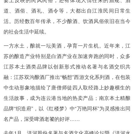
宴上反映的民风民俗，还有体现人情往来的酒规、酒
道、酒俗、酒礼、酒令等，大都出自江淮民间日常生
活。历经数百年传承，不少酿酒、饮酒风俗依旧在当今
的社会生活中延续。
一方水土，酿就一坛美酒，孕育一片生机。近年来，江
苏的酿造产业特别是白酒产业在加速奔跑的同时，众多
江苏本土酒类品牌以创新形式推动名著与名酒交织共
融：江苏双沟酿酒厂推出“畅想”西游文化系列酒，在包装
中生动形象地描绘了唐僧师徒四人取经路上妙趣横生的
生活故事，成为连云港当地的热卖产品；南京本土精酿
品牌“织造府”，以《红楼梦》中“万艳同杯”为灵感推出同
名产品，深受啤酒老饕的好评……
去年1月，洋河股份名著与名酒文化高峰论坛暨《洋河水