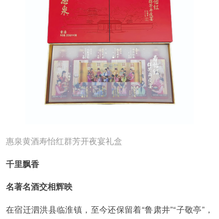
惠泉黄酒寿怡红群芳开夜宴礼盒
千里飘香
名著名酒交相辉映
在宿迁泗洪县临淮镇，至今还保留着“鲁肃井”“子敬亭”，