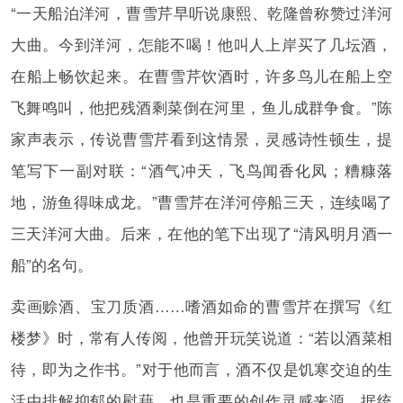
“一天船泊洋河，曹雪芹早听说康熙、乾隆曾称赞过洋河
大曲。今到洋河，怎能不喝！他叫人上岸买了几坛酒，
在船上畅饮起来。在曹雪芹饮酒时，许多鸟儿在船上空
飞舞鸣叫，他把残酒剩菜倒在河里，鱼儿成群争食。”陈
家声表示，传说曹雪芹看到这情景，灵感诗性顿生，提
笔写下一副对联：“酒气冲天，飞鸟闻香化凤；糟糠落
地，游鱼得味成龙。”曹雪芹在洋河停船三天，连续喝了
三天洋河大曲。后来，在他的笔下出现了“清风明月酒一
船”的名句。
卖画赊酒、宝刀质酒……嗜酒如命的曹雪芹在撰写《红
楼梦》时，常有人传阅，他曾开玩笑说道：“若以酒菜相
待，即为之作书。”对于他而言，酒不仅是饥寒交迫的生
活中排解抑郁的慰藉，也是重要的创作灵感来源。据统