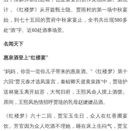
计，《红楼梦》从开篇甄士隐、贾雨村的第一场中秋宴
始，到七十五回的贾府中秋家宴止，全书共出现580多
处“酒”字、近60处酒事场景。
名闻天下
惠泉酒登上“红楼宴”
“妈妈，你尝一尝你儿子带来的惠泉酒。”《红楼梦》第十
六回“贾元春才选凤藻宫，秦鲸卿夭逝黄泉路”中，贾琏护
送林黛玉离开姑苏，大驾归府，王熙凤命人摆上酒馔。
席间，王熙凤热情招呼贾琏的乳母赵嬷嬷品酒。
《红楼梦》六十二回，贾宝玉生日，众人在红香圃宴
饮。芳官因为众人吃酒不理她，睡在床上生闷气，贾宝