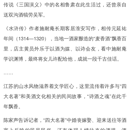
传说《三国演义》中的名相鲁肃在此生活过，还曾亲自
送双沟酒犒劳吴军。
《水浒传》作者施耐庵长期客居淮安写作，相传元延祐
年间（1314—1320），当地一酒家酿造的“麦香酒”飘香百
里，店主黄员外乐于以酒为媒、以诗会友，看中施耐庵
学识渊博，最终将女儿许配给他，成就一段千古佳话。
……
江苏的山水风物滋养着文学匠心，这里流传着许多与“四
大名著”和美酒文化相关的民间故事，“诗酒之魂”在此千
年飘香。
陈家声告诉记者，“四大名著”中婚丧嫁娶、迎来送往等酒