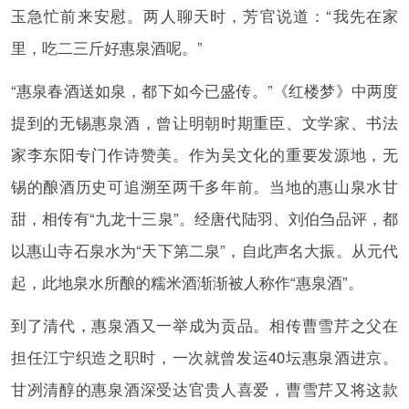
玉急忙前来安慰。两人聊天时，芳官说道：“我先在家
里，吃二三斤好惠泉酒呢。”
“惠泉春酒送如泉，都下如今已盛传。”《红楼梦》中两度
提到的无锡惠泉酒，曾让明朝时期重臣、文学家、书法
家李东阳专门作诗赞美。作为吴文化的重要发源地，无
锡的酿酒历史可追溯至两千多年前。当地的惠山泉水甘
甜，相传有“九龙十三泉”。经唐代陆羽、刘伯刍品评，都
以惠山寺石泉水为“天下第二泉”，自此声名大振。从元代
起，此地泉水所酿的糯米酒渐渐被人称作“惠泉酒”。
到了清代，惠泉酒又一举成为贡品。相传曹雪芹之父在
担任江宁织造之职时，一次就曾发运40坛惠泉酒进京。
甘冽清醇的惠泉酒深受达官贵人喜爱，曹雪芹又将这款