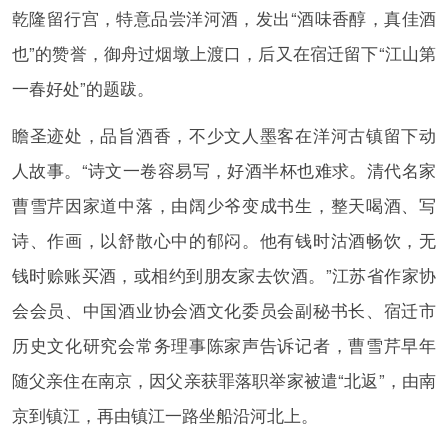
乾隆留行宫，特意品尝洋河酒，发出“酒味香醇，真佳酒
也”的赞誉，御舟过烟墩上渡口，后又在宿迁留下“江山第
一春好处”的题跋。
瞻圣迹处，品旨酒香，不少文人墨客在洋河古镇留下动
人故事。“诗文一卷容易写，好酒半杯也难求。清代名家
曹雪芹因家道中落，由阔少爷变成书生，整天喝酒、写
诗、作画，以舒散心中的郁闷。他有钱时沽酒畅饮，无
钱时赊账买酒，或相约到朋友家去饮酒。”江苏省作家协
会会员、中国酒业协会酒文化委员会副秘书长、宿迁市
历史文化研究会常务理事陈家声告诉记者，曹雪芹早年
随父亲住在南京，因父亲获罪落职举家被遣“北返”，由南
京到镇江，再由镇江一路坐船沿河北上。