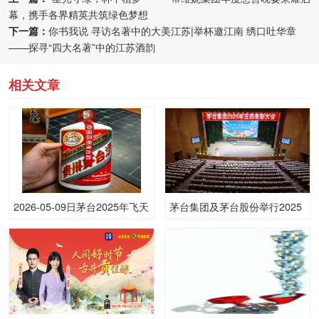
幕，携手各界精英共筑绿色梦想
下一篇：
你书我说 寻访名著中的大美江苏|举杯邀江南 绣口吐华章
——探寻“四大名著”中的江苏酒韵
相关文章
2026-05-09日茅台2025年飞天
茅台集团及茅台股份举行2025
(原)53.00度酒价格为1,700一
年五四表彰大会
瓶，上涨 20元