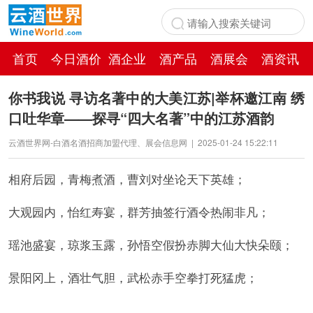
首页
今日酒价
酒企业
酒产品
酒展会
酒资讯
百科
你书我说 寻访名著中的大美江苏|举杯邀江南 绣
口吐华章——探寻“四大名著”中的江苏酒韵
云酒世界网-白酒名酒招商加盟代理、展会信息网
|
2025-01-24 15:22:11
相府后园，青梅煮酒，曹刘对坐论天下英雄；
大观园内，怡红寿宴，群芳抽签行酒令热闹非凡；
瑶池盛宴，琼浆玉露，孙悟空假扮赤脚大仙大快朵颐；
景阳冈上，酒壮气胆，武松赤手空拳打死猛虎；
……