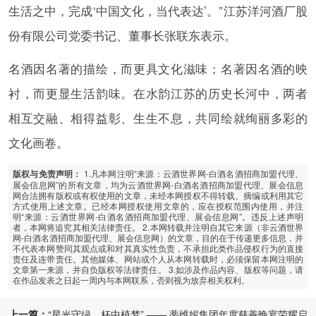
生活之中，完成‘中国文化，当代表达’。”江苏洋河酒厂股
份有限公司党委书记、董事长张联东表示。
名酒因名著的描绘，而更具文化滋味；名著因名酒的映
衬，而更显生活韵味。在水韵江苏的历史长河中，两者
相互交融、相得益彰、生生不息，共同绘就绚丽多彩的
文化画卷。
1.凡本网注明“来源：云酒世界网-白酒名酒招商加盟代理、
版权与免责声明：
展会信息网”的所有文章，均为云酒世界网-白酒名酒招商加盟代理、展会信息
网合法拥有版权或有权使用的文章，未经本网授权不得转载、摘编或利用其它
方式使用上述文章。已经本网授权使用文章的，应在授权范围内使用，并注
明“来源：云酒世界网-白酒名酒招商加盟代理、展会信息网”。违反上述声明
者，本网将追究其相关法律责任。 2.本网转载并注明自其它来源（非云酒世界
网-白酒名酒招商加盟代理、展会信息网）的文章，目的在于传递更多信息，并
不代表本网赞同其观点或和对其真实性负责，不承担此类作品侵权行为的直接
责任及连带责任。其他媒体、网站或个人从本网转载时，必须保留本网注明的
文章第一来源，并自负版权等法律责任。 3.如涉及作品内容、版权等问题，请
在作品发表之日起一周内与本网联系，否则视为放弃相关权利。
上一篇：
“星光守绿，杯中植梦” —— 蒂维妮集团年度慈善晚宴荣耀启