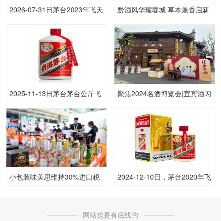
2026-07-31日茅台2023年飞天
黔酒风华耀蓉城 草本兼香启新
(原)53.00度酒价格为2,010一
篇——贵州平坝酒厂惊艳亮相
瓶，上涨 110元
2026 成都春季糖酒会
2025-11-13日茅台茅台公斤飞
聚焦2024名酒博览会|宜宾酒闪
天53.00度酒价格为3,010一
耀博览会 实惠小酒“三两三”惊
瓶，下跌 10元
艳消费者
小包装味美思维持30%进口税
2024-12-10日，茅台2020年飞
率，国产“平替”迎来机会？
天(散)500ML53.00度酒每瓶的
价格是多少呢？
网站也是有底线的