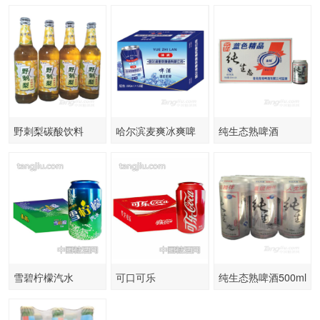
拉罐
500ml×12
野刺梨碳酸饮料
哈尔滨麦爽冰爽啤
纯生态熟啤酒
酒500ml×12罐
320ml×24
雪碧柠檬汽水
可口可乐
纯生态熟啤酒500ml