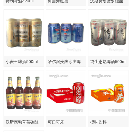
特制啤酒320ml
河曲海红蜜
汉斯爽动菠萝碳酸
饮料
小麦王啤酒500ml
哈尔滨麦爽冰爽啤
纯生态熟啤酒500ml
酒320ml
汉斯爽动草莓碳酸
可口可乐
橙味饮料
饮料