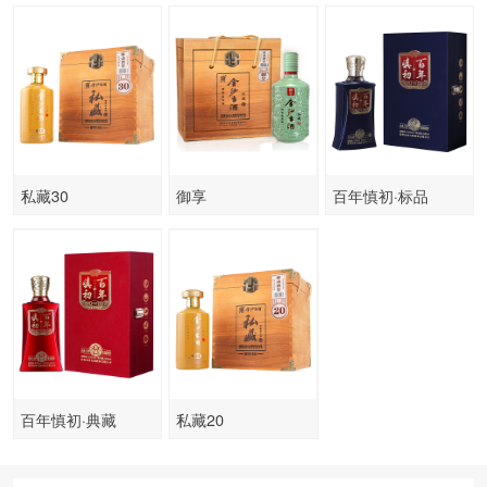
私藏30
御享
百年慎初·标品
百年慎初·典藏
私藏20