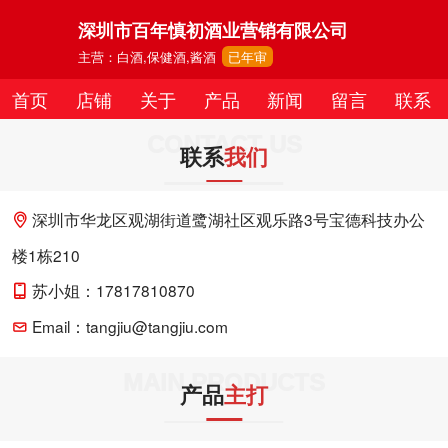
深圳市百年慎初酒业营销有限公司
主营：白酒,保健酒,酱酒
已年审
首页
店铺
关于
产品
新闻
留言
联系
CONTACT US
联系
我们
深圳市华龙区观湖街道鹭湖社区观乐路3号宝德科技办公
楼1栋210
苏小姐：17817810870
Email：tangjiu@tangjiu.com
MAIN PRODUCTS
产品
主打