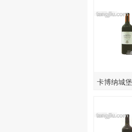
卡博纳城
萄酒