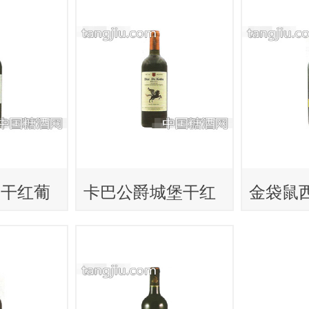
堡干红葡
卡巴公爵城堡干红
金袋鼠
葡萄酒
萄酒