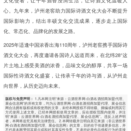
文化使者，让千年酒香浸润生活，让诗酒文化温暖人
心。九年来，泸州老窖助力国际诗酒文化大会不断提升
国际影响力，结出丰硕文化交流成果，逐步走上国际
化、常态化、品牌化的发展之路。
2025年适逢中国浓香出海110周年，泸州老窖携手国际诗
酒文化大会，再度邀请各国诗人远道而来，在北纬28°这
片土地上感受美酒的浓香，品味文化的醇厚，共享一场
国际性诗酒文化盛宴，让传承千年的诗与酒，从泸州走
向世界，从历史迈向未来。
1.凡本网注明“来源：云酒世界网-白酒名酒招商加盟代理、
版权与免责声明：
展会信息网”的所有文章，均为云酒世界网-白酒名酒招商加盟代理、展会信息
网合法拥有版权或有权使用的文章，未经本网授权不得转载、摘编或利用其它
方式使用上述文章。已经本网授权使用文章的，应在授权范围内使用，并注
明“来源：云酒世界网-白酒名酒招商加盟代理、展会信息网”。违反上述声明
者，本网将追究其相关法律责任。 2.本网转载并注明自其它来源（非云酒世界
网-白酒名酒招商加盟代理、展会信息网）的文章，目的在于传递更多信息，并
不代表本网赞同其观点或和对其真实性负责，不承担此类作品侵权行为的直接