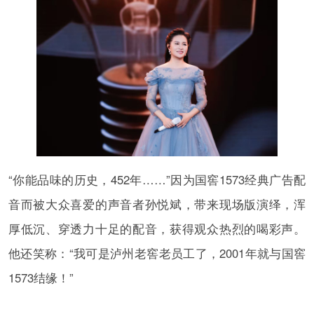
“你能品味的历史，452年……”因为国窖1573经典广告配
音而被大众喜爱的声音者孙悦斌，带来现场版演绎，浑
厚低沉、穿透力十足的配音，获得观众热烈的喝彩声。
他还笑称：“我可是泸州老窖老员工了，2001年就与国窖
1573结缘！”