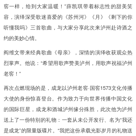
窖一样，给到大家温暖！”薛凯琪带着标志性的甜美笑
容，演绎深受歌迷喜爱的《苏州河》《月》《剩下的你
听懂我吗》三首歌曲，与大家分享此次来泸州赴诗酒之
约的美妙心情。
阎维文带来经典歌曲《母亲》，深情的演绎收获观众热
烈掌声。他说：“希望用歌声赞美泸州，用歌声祝福泸州
老窖！”
再次点燃现场的是，成龙以泸州老窖·国窖1573文化传播
大使的身份惊喜登台。作为致力于向世界传播中国文化
的国际巨星，成龙和酒城泸州缘分殊胜，此次他为泸州
送上了一份特别的礼物：一套从未公开发行、名为“我还
是成龙”的限量版碟片。“我把这份承载光影岁月的礼物送