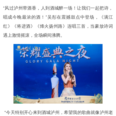
“风过泸州带酒香，人到酒城醉一场！让我们一起把诗，
唱成今晚最浓的酒！”吴彤在震撼鼓点中登场，《满江
红》《将进酒》《烽火扬州路》连唱三首，当豪放诗词
遇上激情摇滚，全场瞬间沸腾。
“今天特别开心来到酒城泸州，希望我的歌曲就像泸州老