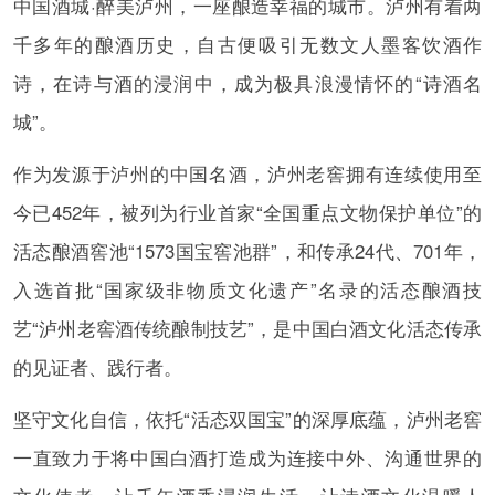
中国酒城·醉美泸州，一座酿造幸福的城市。泸州有着两
千多年的酿酒历史，自古便吸引无数文人墨客饮酒作
诗，在诗与酒的浸润中，成为极具浪漫情怀的“诗酒名
城”。
作为发源于泸州的中国名酒，泸州老窖拥有连续使用至
今已452年，被列为行业首家“全国重点文物保护单位”的
活态酿酒窖池“1573国宝窖池群”，和传承24代、701年，
入选首批“国家级非物质文化遗产”名录的活态酿酒技
艺“泸州老窖酒传统酿制技艺”，是中国白酒文化活态传承
的见证者、践行者。
坚守文化自信，依托“活态双国宝”的深厚底蕴，泸州老窖
一直致力于将中国白酒打造成为连接中外、沟通世界的