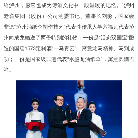
给泸州，愿它也成为诗酒文化中一段温暖的记忆。”泸州
老窖集团（股份）公司党委书记、董事长刘淼，国家级
非遗“泸州油纸伞制作技艺”代表性传承人毕六福则代表泸
州向成龙赠送了两份特别的礼物：一份是“活态双国宝”酿
造的国窖1573定制酒“一马青云”，寓意龙马精神、马到成
功；一份是国家级非遗代表“水墨龙油纸伞”，寓意圆满吉
祥。