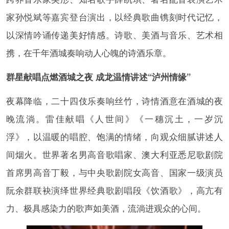
家孙悦斌等嘉宾登台演出，以经典歌曲镌刻时代记忆，
以深情吟诵传递美好情感。诗歌、美酒与音乐、艺术相
携，在千年酒城奏响动人心魄的诗酒乐章。
群星献唱点燃酒城之夜 成龙温情讲述“泸州情缘”
夜幕降临，二十四伎乐奏响丝竹，诗情酒意在酒城的夜
晚流淌。雷佳献唱《人世间》《一穗沉土，一岁沉
浮》，以温暖的唱腔、饱满的情绪，向观众细腻讲述人
间烟火。世界著名男高音歌唱家、澳大利亚悉尼歌剧院
首席男高音丁毅，与中央歌剧院女高音、国家一级演员
阮余群联袂演绎世界经典歌剧唱段《饮酒歌》，高亢有
力、极具感染力的歌声如美酒，流淌进观众的心间。