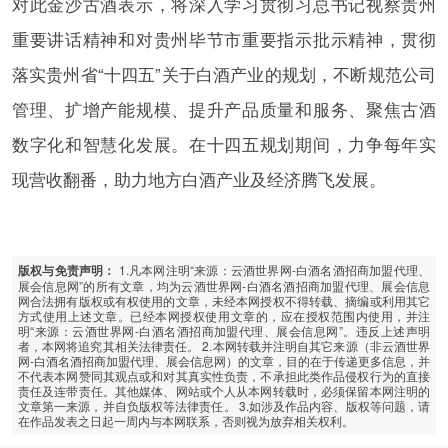
对此金沙古酒表示，将深入学习贯彻习总书记视察贵州
重要讲话精神和对贵州毕节市重要指示批示精神，贯彻
落实贵州省“十四五”关于白酒产业的规划，不断规范公司
管理、扩增产能规模、提升产品质量和服务、聚焦古酒
数字化和智慧化发展。在十四五规划期间，力争每年实
现营收翻番，助力地方白酒产业及经济腾飞发展。
1.凡本网注明“来源：云酒世界网-白酒名酒招商加盟代理、
版权与免责声明：
展会信息网”的所有文章，均为云酒世界网-白酒名酒招商加盟代理、展会信息
网合法拥有版权或有权使用的文章，未经本网授权不得转载、摘编或利用其它
方式使用上述文章。已经本网授权使用文章的，应在授权范围内使用，并注
明“来源：云酒世界网-白酒名酒招商加盟代理、展会信息网”。违反上述声明
者，本网将追究其相关法律责任。 2.本网转载并注明自其它来源（非云酒世界
网-白酒名酒招商加盟代理、展会信息网）的文章，目的在于传递更多信息，并
不代表本网赞同其观点或和对其真实性负责，不承担此类作品侵权行为的直接
责任及连带责任。其他媒体、网站或个人从本网转载时，必须保留本网注明的
文章第一来源，并自负版权等法律责任。 3.如涉及作品内容、版权等问题，请
在作品发表之日起一周内与本网联系，否则视为放弃相关权利。