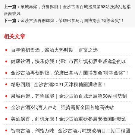
上一篇：
泉城再聚，齐鲁赋能｜金沙古酒百城巡展第58站强势刮起柔
派酱香风
下一篇：
金沙古酒再创辉煌，荣膺巴拿马万国博览会“特等金奖”！
相关文章
百年慎初酱酒，酱酒火热时期，财富之选！
健康饮酒，快乐你我！深圳市百年慎初酒业诚邀您的加
盟！
金沙古酒再创辉煌，荣膺巴拿马万国博览会“特等金奖”！
精彩回顾 | 金沙古酒2021天津秋糖圆满收官！
泉城再聚，齐鲁赋能｜金沙古酒百城巡展第58站强势刮
起柔派酱香风
金沙古酒X代言人卢奇 | 强势霸屏全国各地高铁站
美酒飘香，商机无限！金沙古酒重磅参展安徽国际糖酒
会!
智慧古酒，剑指万吨 | 金沙古酒万吨技改项目二期工程圆